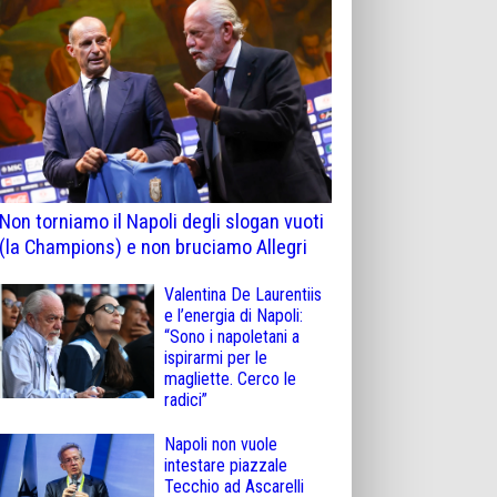
Non torniamo il Napoli degli slogan vuoti
(la Champions) e non bruciamo Allegri
Valentina De Laurentiis
e l’energia di Napoli:
“Sono i napoletani a
ispirarmi per le
magliette. Cerco le
radici”
Napoli non vuole
intestare piazzale
Tecchio ad Ascarelli