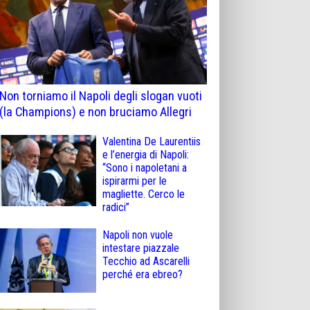
Non torniamo il Napoli degli slogan vuoti
(la Champions) e non bruciamo Allegri
Valentina De Laurentiis
e l’energia di Napoli:
“Sono i napoletani a
ispirarmi per le
magliette. Cerco le
radici”
Napoli non vuole
intestare piazzale
Tecchio ad Ascarelli
perché era ebreo?