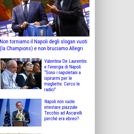
Non torniamo il Napoli degli slogan vuoti
(la Champions) e non bruciamo Allegri
Valentina De Laurentiis
e l’energia di Napoli:
“Sono i napoletani a
ispirarmi per le
magliette. Cerco le
radici”
Napoli non vuole
intestare piazzale
Tecchio ad Ascarelli
perché era ebreo?