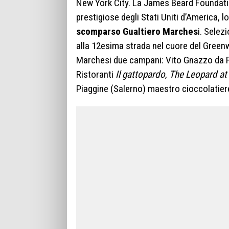
New York City. La James Beard Foundation,
prestigiose degli Stati Uniti d’America, l
scomparso Gualtiero Marches
i. Selez
alla 12esima strada nel cuore del Greenwi
Marchesi due campani: Vito Gnazzo da Fe
Ristoranti
Il gattopardo
,
The Leopard at
Piaggine (Salerno) maestro cioccolatier