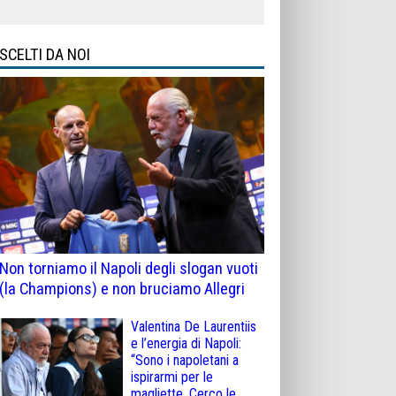
SCELTI DA NOI
Non torniamo il Napoli degli slogan vuoti
(la Champions) e non bruciamo Allegri
Valentina De Laurentiis
e l’energia di Napoli:
“Sono i napoletani a
ispirarmi per le
magliette. Cerco le