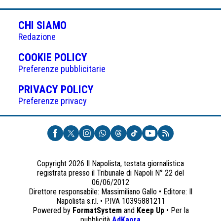
CHI SIAMO
Redazione
(APRE
COOKIE POLICY
IN
Preferenze pubblicitarie
UNA
(APRE
PRIVACY POLICY
NUOVA
IN
Preferenze privacy
SCHEDA)
UNA
NUOVA
SCHEDA)
Copyright 2026 Il Napolista, testata giornalistica
registrata presso il Tribunale di Napoli N° 22 del
06/06/2012
Direttore responsabile: Massimiliano Gallo • Editore: Il
Napolista s.r.l. • P.IVA 10395881211
Powered by
FormatSystem
and
Keep Up
• Per la
(apre
pubblicità
AdKaora