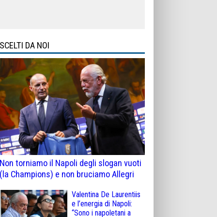
SCELTI DA NOI
Non torniamo il Napoli degli slogan vuoti
(la Champions) e non bruciamo Allegri
Valentina De Laurentiis
e l’energia di Napoli:
“Sono i napoletani a