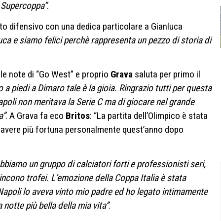
a Supercoppa”
.
to difensivo con una dedica particolare a Gianluca
luca e siamo felici perchè rappresenta un pezzo di storia di
lle note di “Go West” e proprio
Grava
saluta per primo il
a piedi a Dimaro tale è la gioia. Ringrazio tutti per questa
poli non meritava la Serie C ma di giocare nel grande
a”
. A Grava fa eco
Britos
: “La partita dell’Olimpico è stata
i avere più fortuna personalmente quest’anno dopo
bbiamo un gruppo di calciatori forti e professionisti seri,
vincono trofei. L’emozione della Coppa Italia è stata
 Napoli lo aveva vinto mio padre ed ho legato intimamente
 notte più bella della mia vita”
.