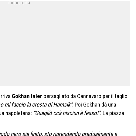
arriva
Gokhan Inler
bersagliato da Cannavaro per il taglio
o mi faccio la cresta di Hamsik”
. Poi Gokhan dà una
gua napoletana:
“Guagliò ccà nisciun è fesso!”
. La piazza
riodo nero sia finito, sto riprendendo gradualmente e