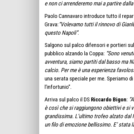
e non ci arrenderemo mai a partire dall
Paolo Cannavaro introduce tutto il repar
Grava:
“Volevamo tutti il rinnovo di Gian
questo Napoli”
.
Salgono sul palco difensori e portieri su
pubblico alzando la Coppa:
“Sono venuto 
avventura, siamo partiti dal basso ma Na
calcio. Per me è una esperienza favolos
una serata speciale per me. Speriamo d
l’infortunio”.
Arriva sul palco il DS
Riccardo Bigon
:
“A
è così che si raggiungono obiettivi e si 
grandissima. L’ultimo trofeo alzato dal
un filo di emozione bellissimo. E’ stata la