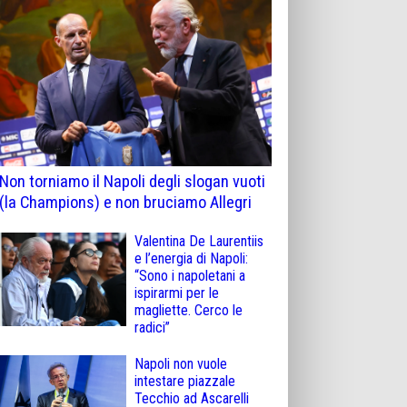
Non torniamo il Napoli degli slogan vuoti
(la Champions) e non bruciamo Allegri
Valentina De Laurentiis
e l’energia di Napoli:
“Sono i napoletani a
ispirarmi per le
magliette. Cerco le
radici”
Napoli non vuole
intestare piazzale
Tecchio ad Ascarelli