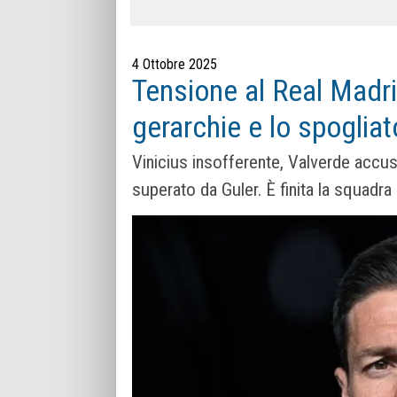
4 Ottobre 2025
Tensione al Real Madri
gerarchie e lo spoglia
Vinicius insofferente, Valverde accu
superato da Guler. È finita la squadra