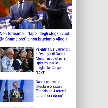
Non torniamo il Napoli degli slogan vuoti
(la Champions) e non bruciamo Allegri
Valentina De Laurentiis
e l’energia di Napoli:
“Sono i napoletani a
ispirarmi per le
magliette. Cerco le
radici”
Napoli non vuole
intestare piazzale
Tecchio ad Ascarelli
perché era ebreo?