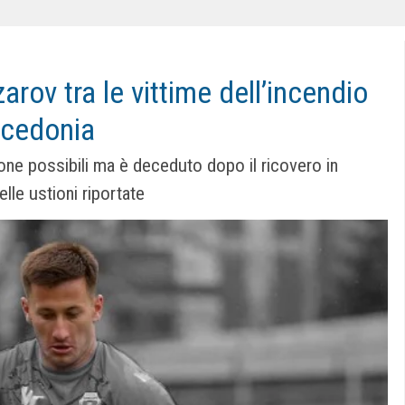
arov tra le vittime dell’incendio
acedonia
one possibili ma è deceduto dopo il ricovero in
lle ustioni riportate