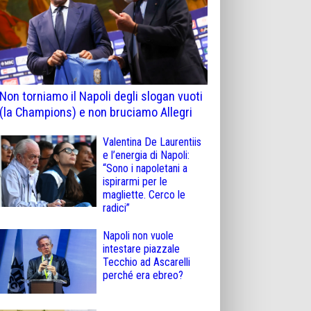
Non torniamo il Napoli degli slogan vuoti
(la Champions) e non bruciamo Allegri
Valentina De Laurentiis
e l’energia di Napoli:
“Sono i napoletani a
ispirarmi per le
magliette. Cerco le
radici”
Napoli non vuole
intestare piazzale
Tecchio ad Ascarelli
perché era ebreo?