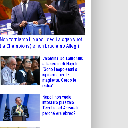
Non torniamo il Napoli degli slogan vuoti
(la Champions) e non bruciamo Allegri
Valentina De Laurentiis
e l’energia di Napoli:
“Sono i napoletani a
ispirarmi per le
magliette. Cerco le
radici”
Napoli non vuole
intestare piazzale
Tecchio ad Ascarelli
perché era ebreo?