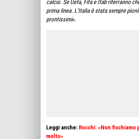
calcio. Se Uefa, Fifa e Ifab riterranno ch
prima linea. L’Italia è stata sempre pio
prontissimi
».
Leggi anche:
Rocchi: «Non fischiamo pi
molto»