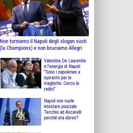
Non torniamo il Napoli degli slogan vuoti
(la Champions) e non bruciamo Allegri
Valentina De Laurentiis
e l’energia di Napoli:
“Sono i napoletani a
ispirarmi per le
magliette. Cerco le
radici”
Napoli non vuole
intestare piazzale
Tecchio ad Ascarelli
perché era ebreo?