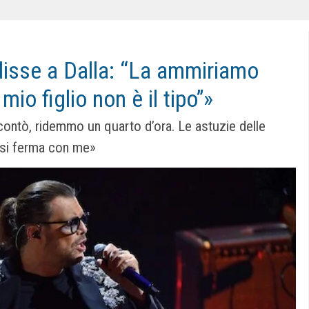
disse a Dalla: “La ammiriamo
mio figlio non è il tipo”»
ontò, ridemmo un quarto d’ora. Le astuzie delle
 si ferma con me»