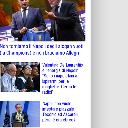
Non torniamo il Napoli degli slogan vuoti
(la Champions) e non bruciamo Allegri
Valentina De Laurentiis
e l’energia di Napoli:
“Sono i napoletani a
ispirarmi per le
magliette. Cerco le
radici”
Napoli non vuole
intestare piazzale
Tecchio ad Ascarelli
perché era ebreo?