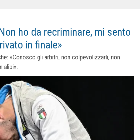
Non ho da recriminare, mi sento
ivato in finale»
he: «Conosco gli arbitri, non colpevolizzarli, non
 alibi».