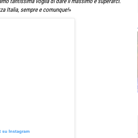
amo tantissima voglia di dare il massimo e superarci.
rza Italia, sempre e comunque!
»
t su Instagram