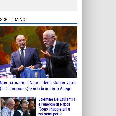
SCELTI DA NOI
Non torniamo il Napoli degli slogan vuoti
(la Champions) e non bruciamo Allegri
Valentina De Laurentiis
e l’energia di Napoli:
“Sono i napoletani a
ispirarmi per le