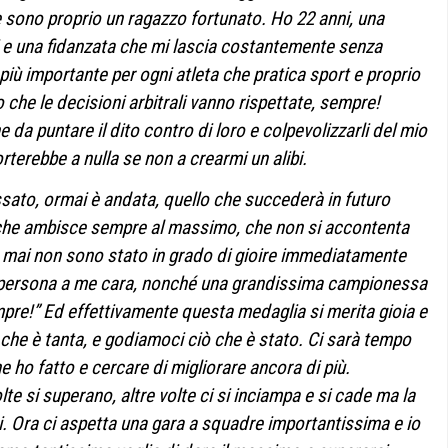
 sono proprio un ragazzo fortunato. Ho 22 anni, una
si e una fidanzata che mi lascia costantemente senza
più importante per ogni atleta che pratica sport e proprio
che le decisioni arbitrali vanno rispettate, sempre!
 da puntare il dito contro di loro e colpevolizzarli del mio
erebbe a nulla se non a crearmi un alibi.
sato, ormai è andata, quello che succederà in futuro
che ambisce sempre al massimo, che non si accontenta
 mai non sono stato in grado di gioire immediatamente
a persona a me cara, nonché una grandissima campionessa
mpre!” Ed effettivamente questa medaglia si merita gioia e
, che è tanta, e godiamoci ciò che è stato. Ci sarà tempo
he ho fatto e cercare di migliorare ancora di più.
olte si superano, altre volte ci si inciampa e si cade ma la
rsi. Ora ci aspetta una gara a squadre importantissima e io