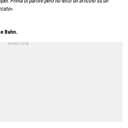
pei. Prima di partire però ho letto un articolo su un
ccato
».
he Bahn.