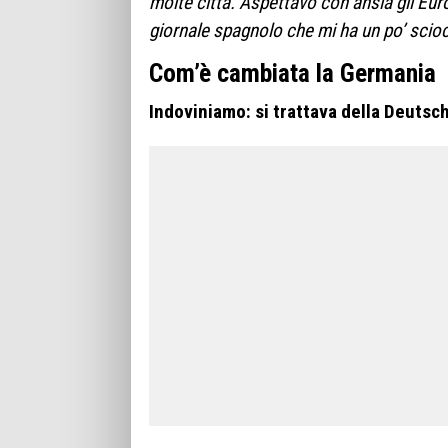
molte città. Aspettavo con ansia gli Euro
giornale spagnolo che mi ha un po’ scio
Com’è cambiata la Germania
Indoviniamo: si trattava della Deutsc