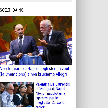
SCELTI DA NOI
Non torniamo il Napoli degli slogan vuoti
(la Champions) e non bruciamo Allegri
Valentina De Laurentiis
e l’energia di Napoli:
“Sono i napoletani a
ispirarmi per le
magliette. Cerco le
radici”