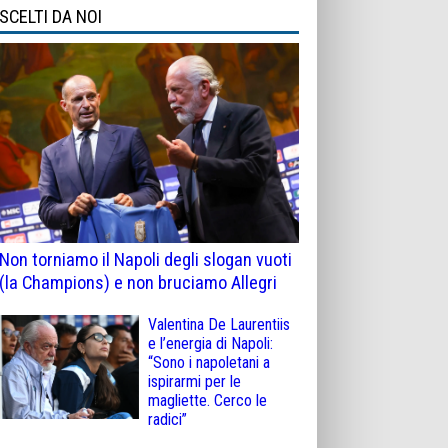
SCELTI DA NOI
Non torniamo il Napoli degli slogan vuoti
(la Champions) e non bruciamo Allegri
Valentina De Laurentiis
e l’energia di Napoli:
“Sono i napoletani a
ispirarmi per le
magliette. Cerco le
radici”