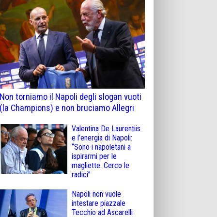
Non torniamo il Napoli degli slogan vuoti
(la Champions) e non bruciamo Allegri
Valentina De Laurentiis
e l’energia di Napoli:
“Sono i napoletani a
ispirarmi per le
magliette. Cerco le
radici”
Napoli non vuole
intestare piazzale
Tecchio ad Ascarelli