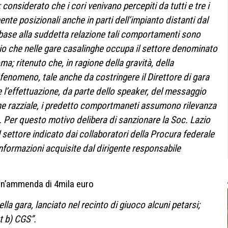
considerato che i cori venivano percepiti da tutti e tre i
nte posizionali anche in parti dell’impianto distanti dal
base alla suddetta relazione tali comportamenti sono
Lazio che nelle gare casalinghe occupa il settore denominato
a; ritenuto che, in ragione della gravità, della
fenomeno, tale anche da costringere il Direttore di gara
 l’effettuazione, da parte dello speaker, del messaggio
one razziale, i predetto comportmaneti assumono rilevanza
S. Per questo motivo delibera di sanzionare la Soc. Lazio
l settore indicato dai collaboratori della Procura federale
 informazioni acquisite dal dirigente responsabile
un’ammenda di 4mila euro
ella gara, lanciato nel recinto di giuoco alcuni petarsi;
t b) CGS”.