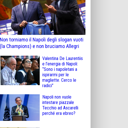
Non torniamo il Napoli degli slogan vuoti
(la Champions) e non bruciamo Allegri
Valentina De Laurentiis
e l’energia di Napoli:
“Sono i napoletani a
ispirarmi per le
magliette. Cerco le
radici”
Napoli non vuole
intestare piazzale
Tecchio ad Ascarelli
perché era ebreo?