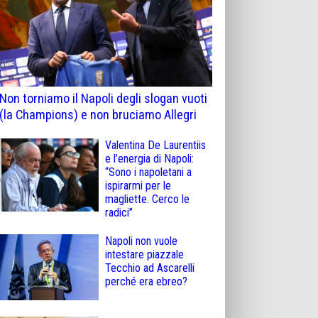
Non torniamo il Napoli degli slogan vuoti
(la Champions) e non bruciamo Allegri
Valentina De Laurentiis
e l’energia di Napoli:
“Sono i napoletani a
ispirarmi per le
magliette. Cerco le
radici”
Napoli non vuole
intestare piazzale
Tecchio ad Ascarelli
perché era ebreo?