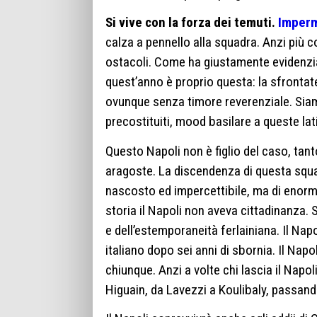
Si vive con la forza dei temuti.
Imperm
calza a pennello alla squadra. Anzi più c
ostacoli. Come ha giustamente evidenzia
quest’anno è proprio questa: la sfrontate
ovunque senza timore reverenziale. Siamo
precostituiti, mood basilare a queste la
Questo Napoli non è figlio del caso, tan
aragoste. La discendenza di questa squadr
nascosto ed impercettibile, ma di enorme
storia il Napoli non aveva cittadinanza. 
e dell’estemporaneità ferlainiana. Il Nap
italiano dopo sei anni di sbornia. Il Napo
chiunque. Anzi a volte chi lascia il Napol
Higuain, da Lavezzi a Koulibaly, passand