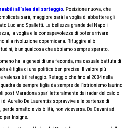
eabili all’alea del sorteggio
.
Posizione nuova, che
omplicata sarà, maggiore sarà la voglia di abbattere gli
to Luciano Spalletti. La bellezza grande del Napoli
zza, la voglia e la consapevolezza di poter arrivare
 alla rivoluzione copernicana. Rifuggire alibi
titudini, è un qualcosa che abbiamo sempre sperato.
tomeno ha la genesi di una feconda, ma casuale battuta di
a è figlia di una politica ben precisa. Il valore più
 valenza è il retaggio. Retaggio che fino al 2004 nella
Squadra da sempre figlia da sempre dell’istrionismo laurino
oli post Maradona sparì letteralmente dai radar del calcio
li di Aurelio De Laurentiis sopravvive alle partenze di
i, perde smalto e visibilità, non viceversa. Da Cavani ad
o per Insigne.