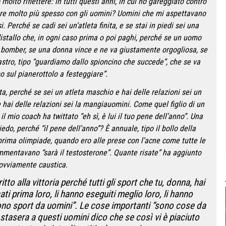
molto riflettere: in tutti questi anni, in cui ho gareggiato contro
re molto più spesso con gli uomini? Uomini che mi aspettavano
. Perché se cadi sei un’atleta finita, e se stai in piedi sei una
istallo che, in ogni caso prima o poi paghi, perché se un uomo
 bomber, se una donna vince e ne va giustamente orgogliosa, se
isastro, tipo “guardiamo dallo spioncino che succede”, che se va
 sul pianerottolo a festeggiare”.
a, perché se sei un atleta maschio e hai delle relazioni sei un
 hai delle relazioni sei la mangiauomini. Come quel figlio di un
l mio coach ha twittato “eh sì, è lui il tuo pene dell’anno”. Una
edo, perché “il pene dell’anno”? È annuale, tipo il bollo della
rima olimpiade, quando ero alle prese con l’acne come tutte le
mmentavano “sarà il testosterone”. Quante risate” ha aggiunto
ovviamente caustica.
tto alla vittoria perché tutti gli sport che tu, donna, hai
cati prima loro, li hanno eseguiti meglio loro, li hanno
“sono sport da uomini”. Le cose importanti “sono cose da
a stasera a questi uomini dico che se così vi è piaciuto