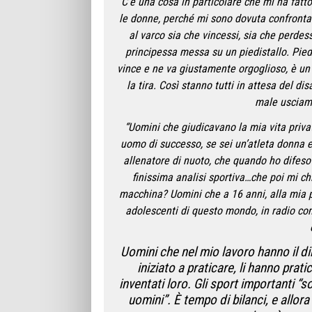
“C’è una cosa in particolare che mi ha fatto 
le donne, perché mi sono dovuta confronta
al varco sia che vincessi, sia che perdessi
principessa messa su un piedistallo. Pied
vince e ne va giustamente orgoglioso, è un
la tira. Così stanno tutti in attesa del d
male usciamo
“Uomini che giudicavano la mia vita privat
uomo di successo, se sei un’atleta donna e
allenatore di nuoto, che quando ho difeso i
finissima analisi sportiva…che poi mi chi
macchina? Uomini che a 16 anni, alla mia p
adolescenti di questo mondo, in radio co
Uomini che nel mio lavoro hanno il diri
iniziato a praticare, li hanno prati
inventati loro. Gli sport importanti 
uomini”. È tempo di bilanci, e allor