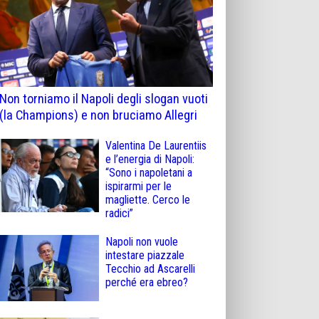
Non torniamo il Napoli degli slogan vuoti
(la Champions) e non bruciamo Allegri
Valentina De Laurentiis
e l’energia di Napoli:
“Sono i napoletani a
ispirarmi per le
magliette. Cerco le
radici”
Napoli non vuole
intestare piazzale
Tecchio ad Ascarelli
perché era ebreo?