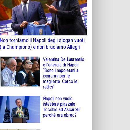
Non torniamo il Napoli degli slogan vuoti
(la Champions) e non bruciamo Allegri
Valentina De Laurentiis
e l’energia di Napoli:
“Sono i napoletani a
ispirarmi per le
magliette. Cerco le
radici”
Napoli non vuole
intestare piazzale
Tecchio ad Ascarelli
perché era ebreo?