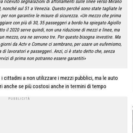
 ha ricevuto segnalazioni di affollamenti sulle linee verso Mirano
50, nonché sul 51 a Venezia. Questo perché sono state tagliate le
ù per non garantire le misure di sicurezza. «Un mezzo che prima
giare con più di 30, 35 passeggeri a bordo ha spiegato Agiollo
tto il 2020 serve quindi, non una riduzione di mezzi e linee, ma
n mezzo, ora ne servono tre. Per questo bisogna investire. Ma
ti giorni da Actv e Comune ci sembrano, per usare un eufemismo,
 di lavoratori e passeggeri. Anzi, ci è stato detto che, senza
 servizi di prima non potranno essere garantiti»
 i cittadini a non utilizzare i mezzi pubblici, ma le auto
uri anche se più costosi anche in termini di tempo