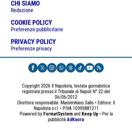
CHI SIAMO
Redazione
(APRE
COOKIE POLICY
IN
Preferenze pubblicitarie
UNA
(APRE
PRIVACY POLICY
NUOVA
IN
Preferenze privacy
SCHEDA)
UNA
NUOVA
SCHEDA)
Copyright 2026 Il Napolista, testata giornalistica
registrata presso il Tribunale di Napoli N° 22 del
06/06/2012
Direttore responsabile: Massimiliano Gallo • Editore: Il
Napolista s.r.l. • P.IVA 10395881211
Powered by
FormatSystem
and
Keep Up
• Per la
(apre
pubblicità
AdKaora
in
una