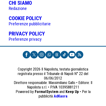
CHI SIAMO
Redazione
(APRE
COOKIE POLICY
IN
Preferenze pubblicitarie
UNA
(APRE
PRIVACY POLICY
NUOVA
IN
Preferenze privacy
SCHEDA)
UNA
NUOVA
SCHEDA)
Copyright 2026 Il Napolista, testata giornalistica
registrata presso il Tribunale di Napoli N° 22 del
06/06/2012
Direttore responsabile: Massimiliano Gallo • Editore: Il
Napolista s.r.l. • P.IVA 10395881211
Powered by
FormatSystem
and
Keep Up
• Per la
(apre
pubblicità
AdKaora
in
una