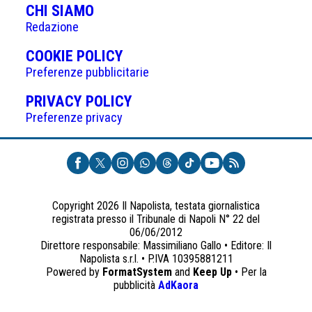
CHI SIAMO
Redazione
(APRE
COOKIE POLICY
IN
Preferenze pubblicitarie
UNA
(APRE
PRIVACY POLICY
NUOVA
IN
Preferenze privacy
SCHEDA)
UNA
NUOVA
SCHEDA)
Copyright 2026 Il Napolista, testata giornalistica
registrata presso il Tribunale di Napoli N° 22 del
06/06/2012
Direttore responsabile: Massimiliano Gallo • Editore: Il
Napolista s.r.l. • P.IVA 10395881211
Powered by
FormatSystem
and
Keep Up
• Per la
(apre
pubblicità
AdKaora
in
una