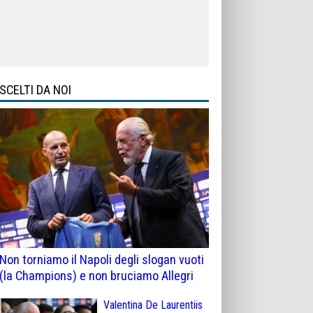
SCELTI DA NOI
Non torniamo il Napoli degli slogan vuoti
(la Champions) e non bruciamo Allegri
Valentina De Laurentiis