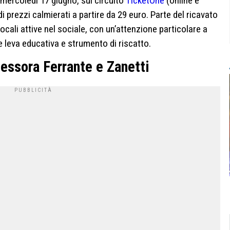
, mercoledì 17 giugno, sul circuito
TicketOne
(online e
di prezzi calmierati a partire da 29 euro. Parte del ricavato
 locali attive nel sociale, con un’attenzione particolare a
 leva educativa e strumento di riscatto.
sessora Ferrante e Zanetti