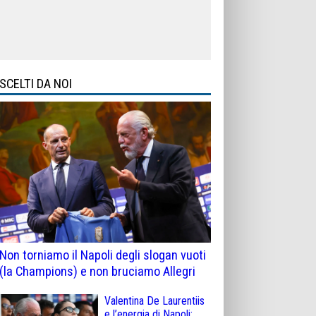
SCELTI DA NOI
Non torniamo il Napoli degli slogan vuoti
(la Champions) e non bruciamo Allegri
Valentina De Laurentiis
e l’energia di Napoli: