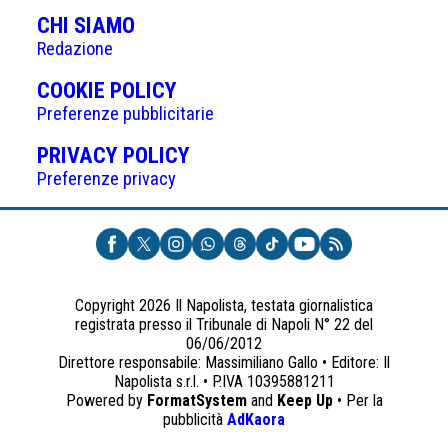
CHI SIAMO
Redazione
(APRE
COOKIE POLICY
IN
Preferenze pubblicitarie
UNA
(APRE
PRIVACY POLICY
NUOVA
IN
Preferenze privacy
SCHEDA)
UNA
NUOVA
SCHEDA)
Copyright 2026 Il Napolista, testata giornalistica
registrata presso il Tribunale di Napoli N° 22 del
06/06/2012
Direttore responsabile: Massimiliano Gallo • Editore: Il
Napolista s.r.l. • P.IVA 10395881211
Powered by
FormatSystem
and
Keep Up
• Per la
(apre
pubblicità
AdKaora
in