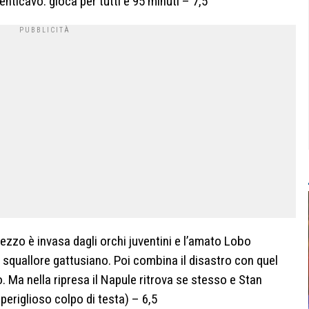
menticavo: gioca per tutti e 95 minuti – 7,5
ezzo è invasa dagli orchi juventini e l’amato Lobo
o squallore gattusiano. Poi combina il disastro con quel
. Ma nella ripresa il Napule ritrova se stesso e Stan
periglioso colpo di testa) – 6,5