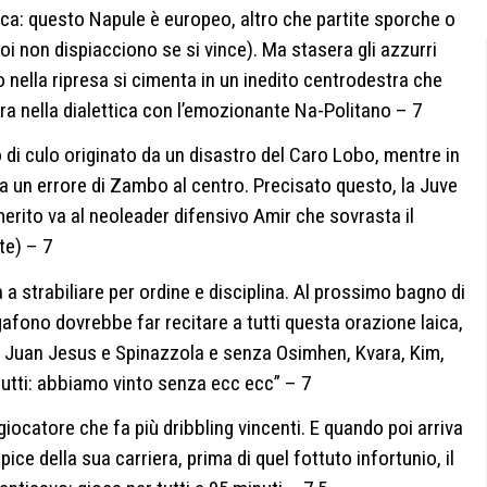
a: questo Napule è europeo, altro che partite sporche o
 non dispiacciono se si vince). Ma stasera gli azzurri
 nella ripresa si cimenta in un inedito centrodestra che
tra nella dialettica con l’emozionante Na-Politano – 7
 di culo originato da un disastro del Caro Lobo, mentre in
a un errore di Zambo al centro. Precisato questo, la Juve
 merito va al neoleader difensivo Amir che sovrasta il
te) – 7
 strabiliare per ordine e disciplina. Al prossimo bagno di
gafono dovrebbe far recitare a tutti questa orazione laica,
n Juan Jesus e Spinazzola e senza Osimhen, Kvara, Kim,
 tutti: abbiamo vinto senza ecc ecc” – 7
l giocatore che fa più dribbling vincenti. E quando poi arriva
ice della sua carriera, prima di quel fottuto infortunio, il