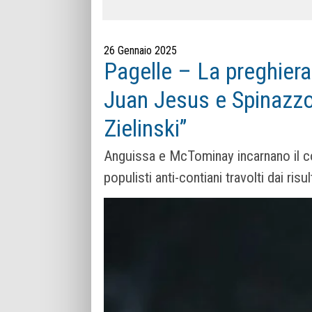
26 Gennaio 2025
Pagelle – La preghiera
Juan Jesus e Spinazzo
Zielinski”
Anguissa e McTominay incarnano il co
populisti anti-contiani travolti dai risul