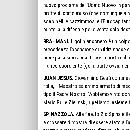
nuovo proclama dell’Uomo Nuovo in panc
brutte di corto muso (che comunque a noi
sono belli e cazzimmosi e l’Eurocapitano
puntella la difesa e poi diventa solo des
RRAHMANI.
Il gol bianconero è un colpo
precedenza l’occasione di Yildiz nasce d
tiene palla senza mai tirare in porta e il
franco esordiente (gol a parte ovviamen
JUAN JESUS.
Giovannino Gesù continua a
folla, il Maestro salentino armato di me
tipo il Padre Nostro: “Abbiamo vinto co
Mario Rui e Zielinski, ripetiamo insieme
SPINAZZOLA.
Alla fine, lo Zio Spina è i
a crossare dimostra di essere stato all’ap