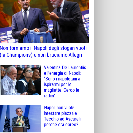
Non torniamo il Napoli degli slogan vuoti
(la Champions) e non bruciamo Allegri
Valentina De Laurentiis
e l’energia di Napoli:
“Sono i napoletani a
ispirarmi per le
magliette. Cerco le
radici”
Napoli non vuole
intestare piazzale
Tecchio ad Ascarelli
perché era ebreo?