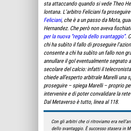
sta attaccando quando si vede Theo He
lontana. L’arbitro Feliciani fa prosegui
Feliciani
, che è a un passo da Mota, guarda
Hernandez. Che però non aveva fischiat
per la nuova “regola dello svantaggio”.
C
chi ha subìto il fallo di proseguire l’az
consente a chi ha subìto un fallo non gran
annullare il gol eventualmente segnato a
secolare del calcio: infatti il telecroni
chiede all’esperto arbitrale Marelli una 
proseguire – spiega Marelli – proprio per 
intervenire e di poter convalidare la ret
Dal Metaverso è tutto, linea al 118.
Con gli arbitri che ci ritroviamo era nell’ar
dello svantaggio. È successo stasera in M