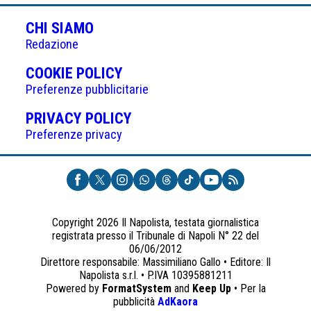
CHI SIAMO
Redazione
(APRE
COOKIE POLICY
IN
Preferenze pubblicitarie
UNA
(APRE
PRIVACY POLICY
NUOVA
IN
Preferenze privacy
SCHEDA)
UNA
NUOVA
SCHEDA)
Copyright 2026 Il Napolista, testata giornalistica
registrata presso il Tribunale di Napoli N° 22 del
06/06/2012
Direttore responsabile: Massimiliano Gallo • Editore: Il
Napolista s.r.l. • P.IVA 10395881211
Powered by
FormatSystem
and
Keep Up
• Per la
(apre
pubblicità
AdKaora