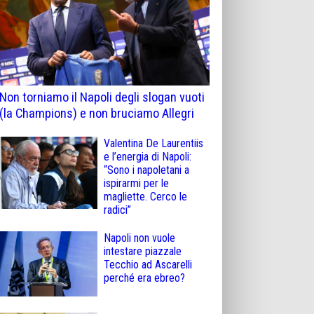
Non torniamo il Napoli degli slogan vuoti
(la Champions) e non bruciamo Allegri
Valentina De Laurentiis
e l’energia di Napoli:
“Sono i napoletani a
ispirarmi per le
magliette. Cerco le
radici”
Napoli non vuole
intestare piazzale
Tecchio ad Ascarelli
perché era ebreo?