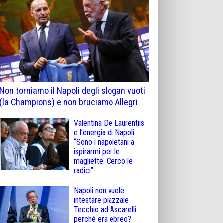
Non torniamo il Napoli degli slogan vuoti
(la Champions) e non bruciamo Allegri
Valentina De Laurentiis
e l’energia di Napoli:
“Sono i napoletani a
ispirarmi per le
magliette. Cerco le
radici”
Napoli non vuole
intestare piazzale
Tecchio ad Ascarelli
perché era ebreo?