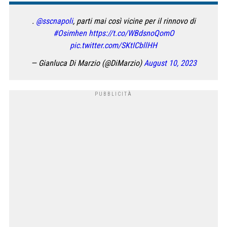
.
@sscnapoli
, parti mai così vicine per il rinnovo di
#Osimhen
https://t.co/WBdsnoQomO
pic.twitter.com/SKtICbllHH
— Gianluca Di Marzio (@DiMarzio)
August 10, 2023