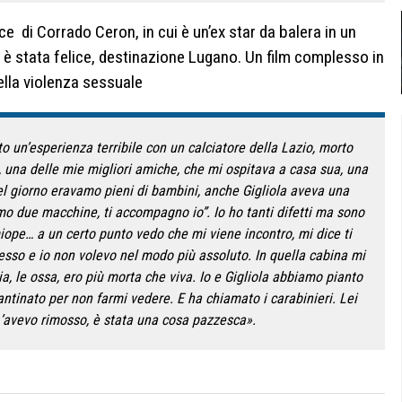
e di Corrado Ceron, in cui è un’ex star da balera in un
ui è stata felice, destinazione Lugano. Un film complesso in
ella violenza sessuale
o un’esperienza terribile con un calciatore della Lazio, morto
a, una delle mie migliori amiche, che mi ospitava a casa sua, una
l giorno eravamo pieni di bambini, anche Gigliola aveva una
mo due macchine, ti accompagno io”. Io ho tanti difetti ma sono
iope… a un certo punto vedo che mi viene incontro, mi dice ti
sesso e io non volevo nel modo più assoluto. In quella cabina mi
ia, le ossa, ero più morta che viva. Io e Gigliola abbiamo pianto
antinato per non farmi vedere. E ha chiamato i carabinieri. Lei
 L’avevo rimosso, è stata una cosa pazzesca».