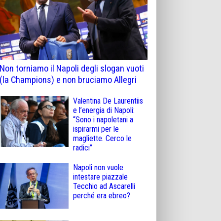
Non torniamo il Napoli degli slogan vuoti
(la Champions) e non bruciamo Allegri
Valentina De Laurentiis
e l’energia di Napoli:
“Sono i napoletani a
ispirarmi per le
magliette. Cerco le
radici”
Napoli non vuole
intestare piazzale
Tecchio ad Ascarelli
perché era ebreo?