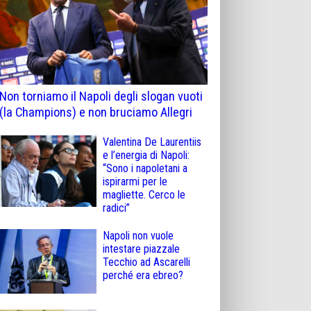
Non torniamo il Napoli degli slogan vuoti
(la Champions) e non bruciamo Allegri
Valentina De Laurentiis
e l’energia di Napoli:
“Sono i napoletani a
ispirarmi per le
magliette. Cerco le
radici”
Napoli non vuole
intestare piazzale
Tecchio ad Ascarelli
perché era ebreo?