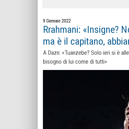
9 Gennaio 2022
Rrahmani: «Insigne? N
ma è il capitano, abbi
A Dazn: «Tuanzebe? Solo ieri si è alle
bisogno di lui come di tutti»