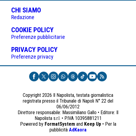
CHI SIAMO
Redazione
(APRE
COOKIE POLICY
IN
Preferenze pubblicitarie
UNA
(APRE
PRIVACY POLICY
NUOVA
IN
Preferenze privacy
SCHEDA)
UNA
NUOVA
SCHEDA)
Copyright 2026 Il Napolista, testata giornalistica
registrata presso il Tribunale di Napoli N° 22 del
06/06/2012
Direttore responsabile: Massimiliano Gallo • Editore: Il
Napolista s.r.l. • P.IVA 10395881211
Powered by
FormatSystem
and
Keep Up
• Per la
(apre
pubblicità
AdKaora
in