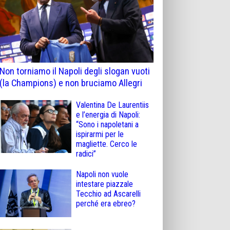
Non torniamo il Napoli degli slogan vuoti
(la Champions) e non bruciamo Allegri
Valentina De Laurentiis
e l’energia di Napoli:
“Sono i napoletani a
ispirarmi per le
magliette. Cerco le
radici”
Napoli non vuole
intestare piazzale
Tecchio ad Ascarelli
perché era ebreo?