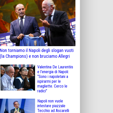
Non torniamo il Napoli degli slogan vuoti
(la Champions) e non bruciamo Allegri
Valentina De Laurentiis
e l’energia di Napoli:
“Sono i napoletani a
ispirarmi per le
magliette. Cerco le
radici”
Napoli non vuole
intestare piazzale
Tecchio ad Ascarelli