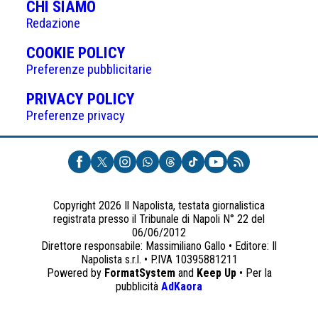
CHI SIAMO
Redazione
(APRE
COOKIE POLICY
IN
Preferenze pubblicitarie
UNA
(APRE
PRIVACY POLICY
NUOVA
IN
Preferenze privacy
SCHEDA)
UNA
NUOVA
SCHEDA)
Copyright 2026 Il Napolista, testata giornalistica
registrata presso il Tribunale di Napoli N° 22 del
06/06/2012
Direttore responsabile: Massimiliano Gallo • Editore: Il
Napolista s.r.l. • P.IVA 10395881211
Powered by
FormatSystem
and
Keep Up
• Per la
(apre
pubblicità
AdKaora
in
una