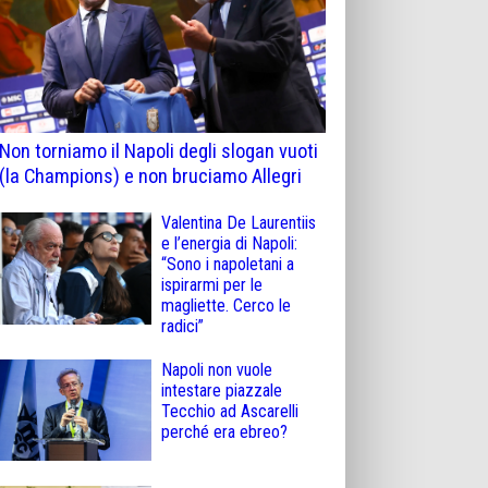
Non torniamo il Napoli degli slogan vuoti
(la Champions) e non bruciamo Allegri
Valentina De Laurentiis
e l’energia di Napoli:
“Sono i napoletani a
ispirarmi per le
magliette. Cerco le
radici”
Napoli non vuole
intestare piazzale
Tecchio ad Ascarelli
perché era ebreo?