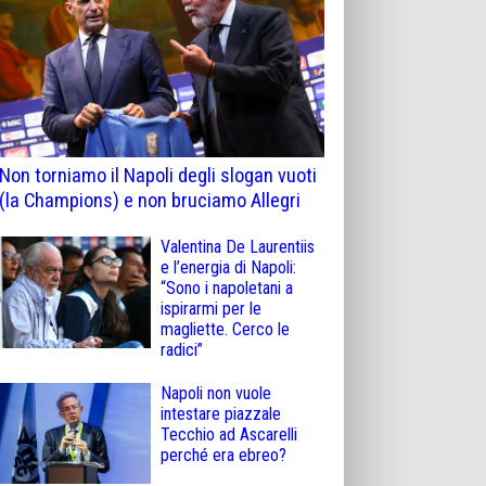
Non torniamo il Napoli degli slogan vuoti
(la Champions) e non bruciamo Allegri
Valentina De Laurentiis
e l’energia di Napoli:
“Sono i napoletani a
ispirarmi per le
magliette. Cerco le
radici”
Napoli non vuole
intestare piazzale
Tecchio ad Ascarelli
perché era ebreo?