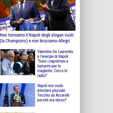
Non torniamo il Napoli degli slogan vuoti
(la Champions) e non bruciamo Allegri
Valentina De Laurentiis
e l’energia di Napoli:
“Sono i napoletani a
ispirarmi per le
magliette. Cerco le
radici”
Napoli non vuole
intestare piazzale
Tecchio ad Ascarelli
perché era ebreo?