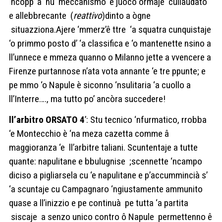
‘ncopp’ a ‘nu meccanismo ‘e juoco ormaje cullaudato
e allebbrecante (
reattivo
)dinto a ògne
situazziona.Ajere ‘mmerz’ê ttre ‘a squatra cunquistaje
‘o
primmo posto d’ ‘a classifica e ‘o mantenette nsino a
ll’unnece e mmeza quanno o Milanno jette a vvencere a
Firenze purtannose n’ata vota annante ‘e tre ppunte; e
pe mmo ‘o Napule è siconno ‘nsulitaria ‘a cuollo a
ll’Interre…., ma tutto po’ ancòra succedere!
ll’arbitro ORSATO 4
’: Stu tecnico ‘nfurmatico, rrobba
‘e Montecchio è ‘na meza cazetta comme â
maggioranza ‘e ll’arbitre taliani. Scuntentaje a tutte
quante: napulitane e bbulugnise ;scennette ‘ncampo
diciso a pigliarsela cu ‘e napulitane e p’accummincià s’
‘a scuntaje cu Campagnaro ‘ngiustamente ammunito
quase a ll’inizzio e pe continuà pe tutta ‘a partita
siscaje a senzo unico contro ô Napule permettenno ê