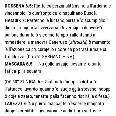
DOSSENA 6.5:
Rjette cu perzunalità nsino a ll’urdemo e
vincennolo ‘o cunfronto cu ‘o napulitano Buscè.
HAMSIK 7:
Partenno ‘a luntano,purtaje ‘o scumpiglio
dint’â trecquarta avverzaria. Guvernaje a dduvere ‘o
pallone durante ô siconno tempo rallentanno a
mmestiere ‘a manovra Generuso (
altruista
) ô mumento
‘e ll’azione ca prucuraje ‘o ricore ca po trasfurmaje cu
freddezza. (Dô 76° GARGANO – s.v.)
MASCARA 6,5
– ‘Nu gollo assaje pesante e tanta
fatica p’ ‘a squatra.
(Dô 60° ZUNIGA 6 – Sistimato ‘ncopp’â dritta ‘e
ll’attacco luvardo quanno ‘e suoje ggià stevano ‘ncopp’
ô doje a zzero, tenette palla facenno rispirà ‘a difesa.)
LAVEZZI 6
‘Nu punto mancante p’esserse magnato
ddoje ‘ncredibbili uccasione e addirittura se fosse