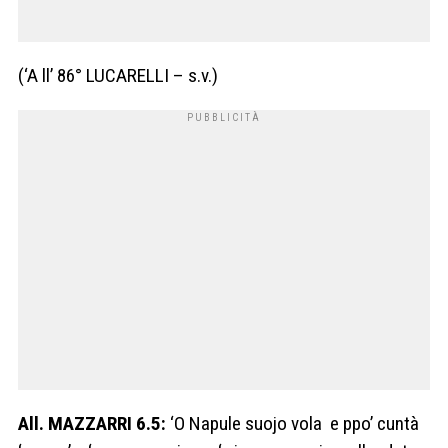
(‘A ll’ 86° LUCARELLI – s.v.)
All. MAZZARRI 6.5:
‘O Napule suojo vola e ppo’ cuntà