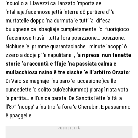
‘ncuollo a Llavezzi ca lanzato ‘mporta se
‘ntalliaje,facennose jettà ‘nterra dô purtiere d’ ‘e
murtatelle doppo ‘na durmuta ‘e tutt’ ‘a difesa
bulugnese ca sbagliaje cumpletamente ‘o fuorigioco
facennose truvà tutta fora posizzione… posizione.
Nchiuse ‘e primme quarantacinche minute ‘ncopp’ ô
zzero a ddoje p’ ‘e napulitane ,
‘a ripresa nun tenette
storie ‘a raccuntà e ffuje ‘na passiata calma e
mullacchiosa nsino ê tre sische ‘e ll’arbitro Orsato
:
Di Vaio se magnaje ‘nu paro ‘e uccasione )ca lle
cuncedette ‘o solito culo’echiummo) p’arapí n’ata vota
‘a partita… e ll’unica parata De Sanctis l’êtte ‘a fà a
ll’87° ‘ncopp’ a ‘nu tiro ‘a fora ‘e Cherubin. E passammo
ê ppaggelle