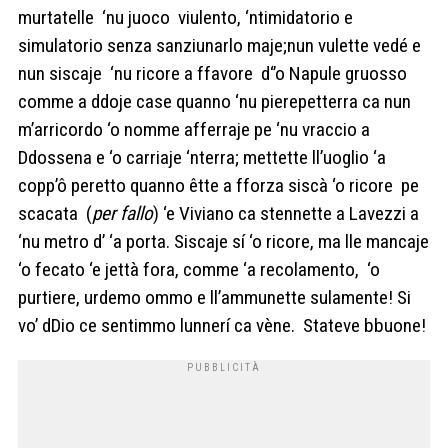
murtatelle ‘nu juoco viulento, ‘ntimidatorio e
simulatorio senza sanziunarlo maje;nun vulette vedé e
nun siscaje ‘nu ricore a ffavore d‘’o Napule gruosso
comme a ddoje case quanno ‘nu pierepetterra ca nun
m’arricordo ‘o nomme afferraje pe ‘nu vraccio a
Ddossena e ‘o carriaje ‘nterra; mettette ll’uoglio ‘a
copp’ô peretto quanno êtte a fforza siscà ‘o ricore pe
scacata (
per fallo
) ‘e Viviano ca stennette a Lavezzi a
‘nu metro d’ ‘a porta. Siscaje sí ‘o ricore, ma lle mancaje
‘o fecato ‘e jettà fora, comme ‘a recolamento, ‘o
purtiere, urdemo ommo e ll’ammunette sulamente! Si
vo’ dDio ce sentimmo lunnerí ca vène. Stateve bbuone!