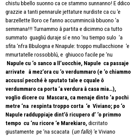
chistu bbello suonno ca ce stammo sunnanno! E ddico
grazzie a tanti pennarule jettature nurdiste ca cu ‘e
barzellette lloro ce fanno accummincià bbuono ‘a
semmana!!! Turnammo â partita e dicimmo ca tutto
summato guagliú duraje sí e nno ‘nu tiempo sulo ‘a
sfita ‘nfra Bbulogna e Nnapule: troppo mullacchione ‘e
mmurtatelle rossobblú, e ghiuoco facile pe ‘nu
Napule cu ‘o sanco a ll’uocchie, Napule ca passaje
arrivate â mez’ora cu ‘o verdummaro (e ‘o chiammo
accussí pecché è sputato tale e cquale ô
verdummaro ca porta ‘a verdura â casa mia…),
voglio dicere cu Mascara, ca menaje dinto ‘a pochi
metre ‘na respinta troppo corta ‘e Viviano; po ‘o
Napule radduppiaje dint’ô ricupero d’ ‘o primmo
tempo cu ‘nu
ricore ‘e Marekiaro
,
dicritato
giustamente pe ‘na scacata (
un fallo
) ‘e Viviano