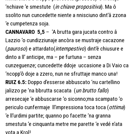
‘nchiave ‘e smestute (
in chiave propositiva
). Ma ô
ssolito nun cuncedette niente a nnisciuno dint’â zzona
‘e cumpetenza soja.
CANNAVARO 5,5
– ‘A brutta gara jucata contro â
Lazzio ‘o cundizziunaje ancòra se mustraje cacazone
(
pauroso
) e attardato(
intempestivo
) dint’ê chiusure e
dinto a ll’ anticipe, ma – pe furtuna – senza
cunzeguenze; cuncedette ddoje uccasione a Di Vaio ca
‘ncopp’ô doje a zzero, nun ne sfruttaje manco una!
RUIZ 6.5:
Doppo d’esserse abbuscato ‘nu cartellino
jalizzo pe ‘na bbrutta scacata (
un brutto fallo
)
arresecaje ‘e abbuscarse ‘o siconno;ma scampato ‘o
periculo cunfermaje ll’impressiona toca toca (
ottima
)
‘e ll’urdimi partite; quanno po facette ‘na granna
smestuta ‘e cinquanta metre me parette ‘e vedé n’ata
vota a Krol!