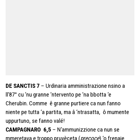
DE SANCTIS 7
– Urdinaria amministrazione nsino a
ll’87° cu ‘nu granne ‘ntervento pe ‘na bbotta ‘e
Cherubin. Comme ê granne purtiere ca nun fanno
niente pe tutta ‘a partita, ma â ‘ntrasatta, ô mumente
uppurtuno, se fanno valé!
CAMPAGNARO 6,5
– N’ammunizzione ca nun se
mmeretava e troppo pruvèceta (
precoce
) ‘o frenaje