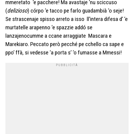
mmeretato ‘e pacchere! Ma avastaje ‘nu sciccuso
(
delizioso
) córpo ‘e tacco pe farlo guadambià ‘o seje!
Se strascenaje spisso arreto a isso ll’intera difesa d’ ‘e
murtatelle arapenno ‘e spazzie addó se
lanzajenocumme a ccane arraggiate Mascara e
Marekiaro. Peccato però pecché pe cchello ca sape e
ppo’ ffà, si vedesse ‘a porta s’ ‘o fumasse a Mmessi!