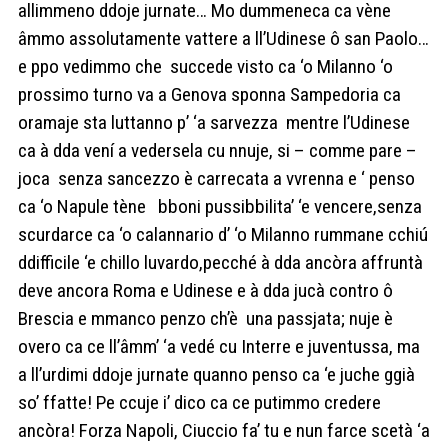
allimmeno ddoje jurnate… Mo dummeneca ca vène
âmmo assolutamente vattere a ll’Udinese ô san Paolo…
e ppo vedimmo che succede visto ca ‘o Milanno ‘o
prossimo turno va a Genova sponna Sampedoria ca
oramaje sta luttanno p’ ‘a sarvezza mentre l’Udinese
ca à dda vení a vedersela cu nnuje, si – comme pare –
joca senza sancezzo è carrecata a vvrenna e ‘ penso
ca ‘o Napule tène bboni pussibbilita’ ‘e vencere,senza
scurdarce ca ‘o calannario d’ ‘o Milanno rummane cchiú
ddifficile ‘e chillo luvardo,pecché à dda ancòra affruntà
deve ancora Roma e Udinese e à dda jucà contro ô
Brescia e mmanco penzo ch’è una passjata; nuje è
overo ca ce ll’âmm’ ‘a vedé cu Interre e juventussa, ma
a ll’urdimi ddoje jurnate quanno penso ca ‘e juche ggià
so’ ffatte! Pe ccuje i’ dico ca ce putimmo credere
ancòra! Forza Napoli, Ciuccio fa’ tu e nun farce scetà ‘a