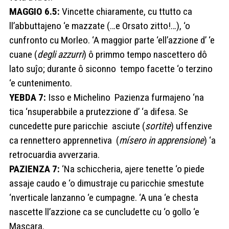
MAGGIO 6.5:
Vincette chiaramente, cu ttutto ca
ll’abbuttajeno ‘e mazzate (…e Orsato zitto!…), ‘o
cunfronto cu Morleo. ‘A maggior parte ‘ell’azzione d’ ‘e
cuane (
degli azzurri
) ô primmo tempo nascettero dô
lato suĵo; durante ô siconno tempo facette ‘o terzino
‘e cuntenimento.
YEBDA 7:
Isso e Michelino Pazienza furmajeno ‘na
tica ‘nsuperabbile a prutezzione d’ ‘a difesa. Se
cuncedette pure paricchie asciute (
sortite
) uffenzive
ca rennettero apprennetiva (
mísero in apprensione
) ‘a
retrocuardia avverzaria.
PAZIENZA 7:
‘Na schiccheria, ajere
tenette ‘o piede
assaje caudo e ‘o dimustraje cu paricchie smestute
‘nverticale lanzanno ‘e cumpagne. ‘A una ‘e chesta
nascette ll’azzione ca se cuncludette cu ‘o gollo ‘e
Mascara.