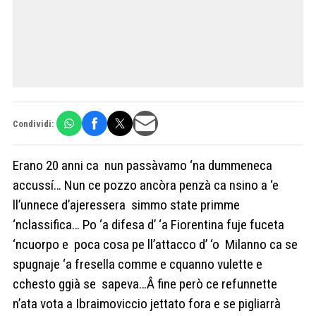
Condividi:
Erano 20 anni ca nun passàvamo ‘na dummeneca
accussí… Nun ce pozzo ancòra penzà ca nsino a ‘e
ll’unnece d’ajeressera simmo state primme
‘nclassifica… Po ‘a difesa d’ ‘a Fiorentina fuje fuceta
‘ncuorpo e poca cosa pe ll’attacco d’ ‘o Milanno ca se
spugnaje ‘a fresella comme e cquanno vulette e
cchesto ggià se sapeva…Â fine però ce refunnette
n’ata vota a Ibraimoviccio jettato fora e se pigliarrà