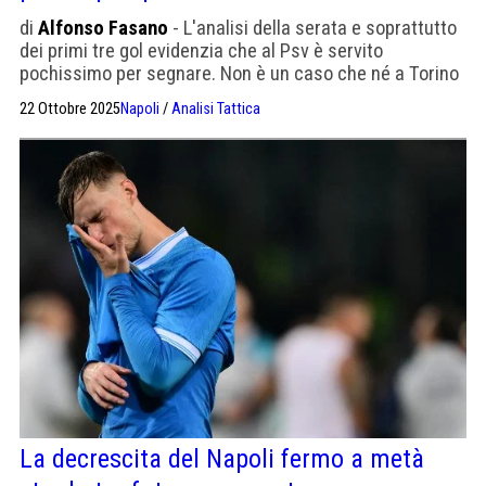
di
Alfonso Fasano
- L'analisi della serata e soprattutto
dei primi tre gol evidenzia che al Psv è servito
pochissimo per segnare. Non è un caso che né a Torino
né in Olanda fosse assente Hojlund
22 Ottobre 2025
Napoli
/
Analisi Tattica
La decrescita del Napoli fermo a metà