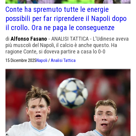
Conte ha spremuto tutte le energie
possibili per far riprendere il Napoli dopo
il crollo. Ora ne paga le conseguenze
di
Alfonso Fasano
- ANALISI TATTICA - L'Udinese aveva
più muscoli del Napoli, il calcio è anche questo. Ha
ragione Conte, si doveva partire a casa lo 0-0
15 Dicembre 2025
Napoli
/
Analisi Tattica