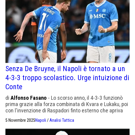
Senza De Bruyne, il Napoli è tornato a un
4-3-3 troppo scolastico. Urge intuizione di
Conte
di
Alfonso Fasano
- Lo scorso anno, il 4-3-3 funzionò
prima grazie alla forza combinata di Kvara e Lukaku, poi
con l'invenzione di Raspadori finto esterno che apriva
spazi per McTominay
5 Novembre 2025
Napoli
/
Analisi Tattica