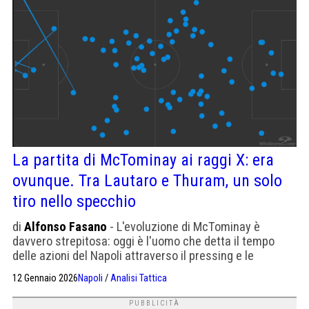
La partita di McTominay ai raggi X: era
ovunque. Tra Lautaro e Thuram, un solo
tiro nello specchio
di
Alfonso Fasano
- L'evoluzione di McTominay è
davvero strepitosa: oggi è l'uomo che detta il tempo
delle azioni del Napoli attraverso il pressing e le
progressioni palla al piede.
12 Gennaio 2026
Napoli
/
Analisi Tattica