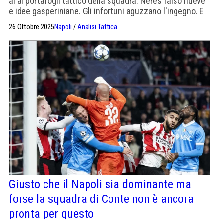
al al portafogli tattico della squadra. Neres falso nueve
e idee gasperiniane. Gli infortuni aguzzano l'ingegno. E
la dea bendata ci vuole sempre
26 Ottobre 2025
Napoli
/
Analisi Tattica
Giusto che il Napoli sia dominante ma
forse la squadra di Conte non è ancora
pronta per questo