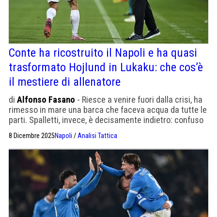
Conte ha ricostruito il Napoli e ha quasi
trasformato Hojlund in Lukaku: che cos’è
il mestiere di allenatore
di
Alfonso Fasano
- Riesce a venire fuori dalla crisi, ha
rimesso in mare una barca che faceva acqua da tutte le
parti. Spalletti, invece, è decisamente indietro: confuso
lui, confusa la Juventus
8 Dicembre 2025
Napoli
/
Analisi Tattica