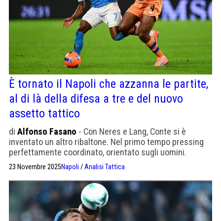
È tornato il Napoli che azzanna le partite,
al di là della difesa a tre e del nuovo
assetto tattico
di
Alfonso Fasano
- Con Neres e Lang, Conte si è
inventato un altro ribaltone. Nel primo tempo pressing
perfettamente coordinato, orientato sugli uomini.
23 Novembre 2025
Napoli
/
Analisi Tattica