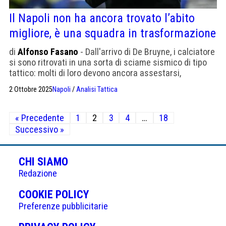
Il Napoli non ha ancora trovato l’abito
migliore, è una squadra in trasformazione
di
Alfonso Fasano
- Dall'arrivo di De Bruyne, i calciatore
si sono ritrovati in una sorta di sciame sismico di tipo
tattico: molti di loro devono ancora assestarsi,
rimodularsi. Come McTominay
2 Ottobre 2025
Napoli
/
Analisi Tattica
Paginazione
« Precedente
1
2
3
4
…
18
degli
Successivo »
articoli
CHI SIAMO
Redazione
(APRE
COOKIE POLICY
IN
Preferenze pubblicitarie
UNA