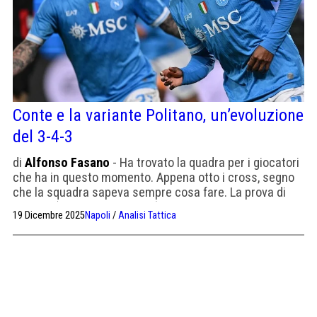
Conte e la variante Politano, un’evoluzione
del 3-4-3
di
Alfonso Fasano
- Ha trovato la quadra per i giocatori
che ha in questo momento. Appena otto i cross, segno
che la squadra sapeva sempre cosa fare. La prova di
Hojlund (ma anche di Neres)
19 Dicembre 2025
Napoli
/
Analisi Tattica