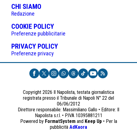
CHI SIAMO
Redazione
(APRE
COOKIE POLICY
IN
Preferenze pubblicitarie
UNA
(APRE
PRIVACY POLICY
NUOVA
IN
Preferenze privacy
SCHEDA)
UNA
NUOVA
SCHEDA)
Copyright 2026 Il Napolista, testata giornalistica
registrata presso il Tribunale di Napoli N° 22 del
06/06/2012
Direttore responsabile: Massimiliano Gallo • Editore: Il
Napolista s.r.l. • P.IVA 10395881211
Powered by
FormatSystem
and
Keep Up
• Per la
(apre
pubblicità
AdKaora
in