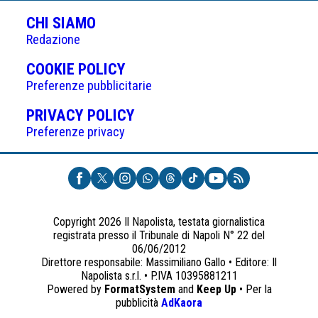
CHI SIAMO
Redazione
(APRE
COOKIE POLICY
IN
Preferenze pubblicitarie
UNA
(APRE
PRIVACY POLICY
NUOVA
IN
Preferenze privacy
SCHEDA)
UNA
NUOVA
SCHEDA)
Copyright 2026 Il Napolista, testata giornalistica
registrata presso il Tribunale di Napoli N° 22 del
06/06/2012
Direttore responsabile: Massimiliano Gallo • Editore: Il
Napolista s.r.l. • P.IVA 10395881211
Powered by
FormatSystem
and
Keep Up
• Per la
(apre
pubblicità
AdKaora
in