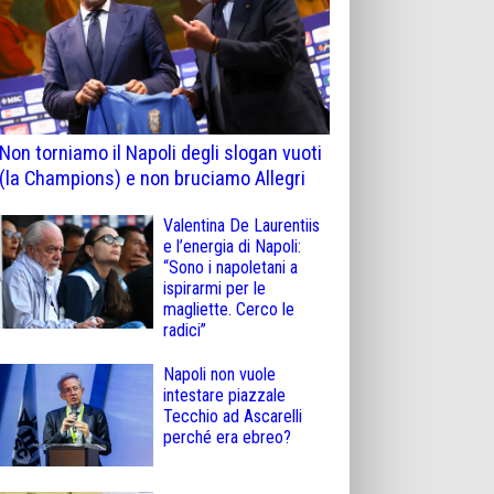
Non torniamo il Napoli degli slogan vuoti
(la Champions) e non bruciamo Allegri
Valentina De Laurentiis
e l’energia di Napoli:
“Sono i napoletani a
ispirarmi per le
magliette. Cerco le
radici”
Napoli non vuole
intestare piazzale
Tecchio ad Ascarelli
perché era ebreo?