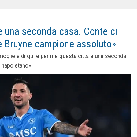
e una seconda casa. Conte ci
e Bruyne campione assoluto»
moglie è di qui e per me questa città è una seconda
n napoletano»