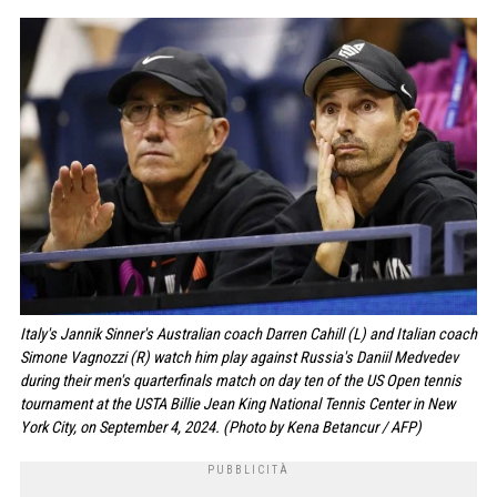
Italy's Jannik Sinner's Australian coach Darren Cahill (L) and Italian coach
Simone Vagnozzi (R) watch him play against Russia's Daniil Medvedev
during their men's quarterfinals match on day ten of the US Open tennis
tournament at the USTA Billie Jean King National Tennis Center in New
York City, on September 4, 2024. (Photo by Kena Betancur / AFP)