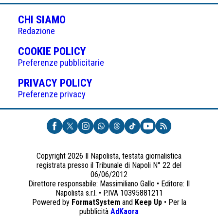
CHI SIAMO
Redazione
(APRE
COOKIE POLICY
IN
Preferenze pubblicitarie
UNA
(APRE
PRIVACY POLICY
NUOVA
IN
Preferenze privacy
SCHEDA)
UNA
NUOVA
SCHEDA)
Copyright 2026 Il Napolista, testata giornalistica
registrata presso il Tribunale di Napoli N° 22 del
06/06/2012
Direttore responsabile: Massimiliano Gallo • Editore: Il
Napolista s.r.l. • P.IVA 10395881211
Powered by
FormatSystem
and
Keep Up
• Per la
(apre
pubblicità
AdKaora