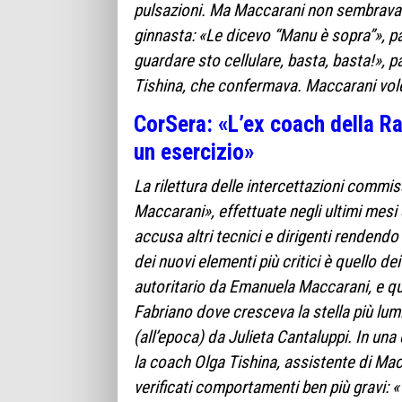
pulsazioni. Ma Maccarani non sembrava p
ginnasta: «Le dicevo “Manu è sopra”», parl
guardare sto cellulare, basta, basta!», 
Tishina, che confermava. Maccarani vole
CorSera: «L’ex coach della Ra
un esercizio»
La rilettura delle intercettazioni commi
Maccarani», effettuate negli ultimi mesi d
accusa altri tecnici e dirigenti rendendo p
dei nuovi elementi più critici è quello d
autoritario da Emanuela Maccarani, e quel
Fabriano dove cresceva la stella più lumi
(all’epoca) da Julieta Cantaluppi. In u
la coach Olga Tishina, assistente di Ma
verificati comportamenti ben più gravi: 