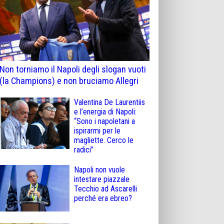
Non torniamo il Napoli degli slogan vuoti
(la Champions) e non bruciamo Allegri
Valentina De Laurentiis
e l’energia di Napoli:
“Sono i napoletani a
ispirarmi per le
magliette. Cerco le
radici”
Napoli non vuole
intestare piazzale
Tecchio ad Ascarelli
perché era ebreo?