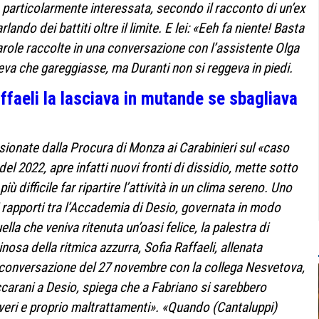
articolarmente interessata, secondo il racconto di un’ex
ando dei battiti oltre il limite. E lei: «Eeh fa niente! Basta
parole raccolte in una conversazione con l’assistente Olga
va che gareggiasse, ma Duranti non si reggeva in piedi.
ffaeli la lasciava in mutande se sbagliava
ssionate dalla Procura di Monza ai Carabinieri sul «caso
el 2022, apre infatti nuovi fronti di dissidio, mette sotto
iù difficile far ripartire l’attività in un clima sereno. Uno
ei rapporti tra l’Accademia di Desio, governata in modo
la che veniva ritenuta un’oasi felice, la palestra di
nosa della ritmica azzurra, Sofia Raffaeli,
allenata
na conversazione del 27 novembre con la collega Nesvetova,
ccarani a Desio, spiega che a Fabriano si sarebbero
«veri e proprio maltrattamenti». «Quando (Cantaluppi)