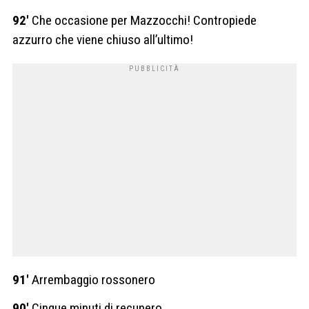
92′
Che occasione per Mazzocchi! Contropiede
azzurro che viene chiuso all’ultimo!
91′
Arrembaggio rossonero
90′
Cinque minuti di recupero