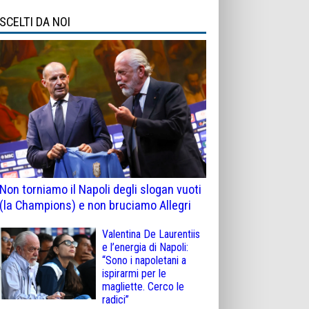
SCELTI DA NOI
Non torniamo il Napoli degli slogan vuoti
(la Champions) e non bruciamo Allegri
Valentina De Laurentiis
e l’energia di Napoli:
“Sono i napoletani a
ispirarmi per le
magliette. Cerco le
radici”